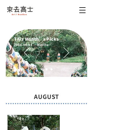
This Month’s Picks
2024.08.12
— Marina
AUGUST