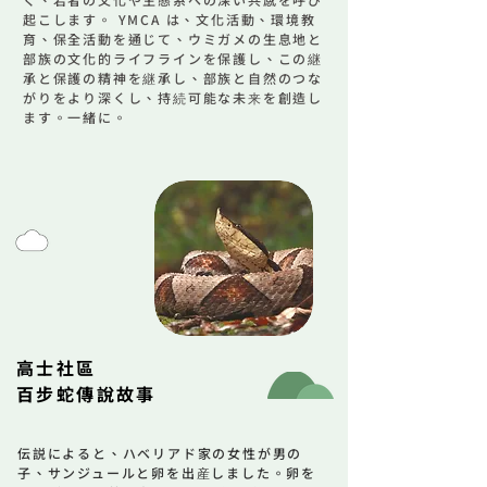
起こします。 YMCA は、文化活動、環境教
育、保全活動を通じて、ウミガメの生息地と
部族の文化的ライフラインを保護し、この継
承と保護の精神を継承し、部族と自然のつな
がりをより深くし、持続可能な未来を創造し
ます。一緒に。
高士社區
百步蛇傳說故事
伝説によると、ハベリアド家の女性が男の
子、サンジュールと卵を出産しました。卵を