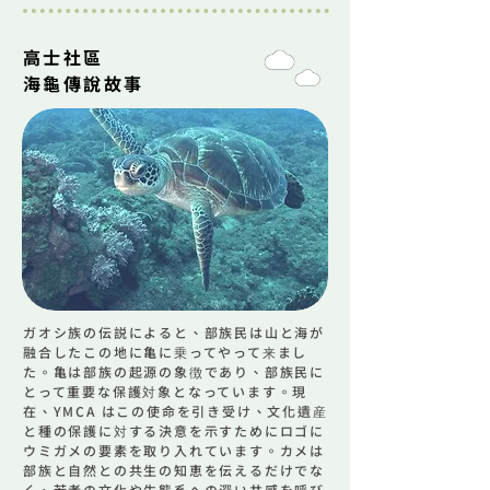
高士社區
海龜傳說故事
ガオシ族の伝説によると、部族民は山と海が
融合したこの地に亀に乗ってやって来まし
た。亀は部族の起源の象徴であり、部族民に
とって重要な保護対象となっています。現
在、YMCA はこの使命を引き受け、文化遺産
と種の保護に対する決意を示すためにロゴに
ウミガメの要素を取り入れています。カメは
部族と自然との共生の知恵を伝えるだけでな
く、若者の文化や生態系への深い共感を呼び