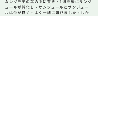
ムングモモの葉の中に置き、1週間後にサンジ
ュールが孵化し、サンジュールとサンジュー
ルは仲が良く、よく一緒に遊びました。しか
し、サンジュールはどんどん大きくなり、家
族は危険を心配しました。それを解放して山
に行きます。
サンジュールは、成長したとき、非常にやん
ちゃで、ある時、シメン近くの部族に行き、
タタジヴァン家の葬儀を軽視し、故人を掘り
起こし、頭に羽毛をかぶせました（これは失
礼な行為と考えられていました）。怒って、
タタジヴァン一家を殺すつもりでサンジュレ
と和解する。
サンジュレは怖くなり、タタジヴァン兄弟に
助けを求めた。 交渉の日、タタジヴァン一家
は落ち葉のざわめきで谷を揺るがし、タタジ
ヴァン一家は体を起こした。結局、タタジヴ
ァン一家は捜査を受けることを敢えてしなか
ったが、両家は確執を築いた。
それ以来、百歩の蛇は祖先の霊蛇（ヴヴ）と
して危害を加えてはいけないものとされてき
ました。昔の人は、百歩の蛇に噛まれたら、