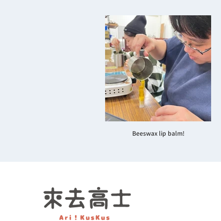
Beeswax lip balm!