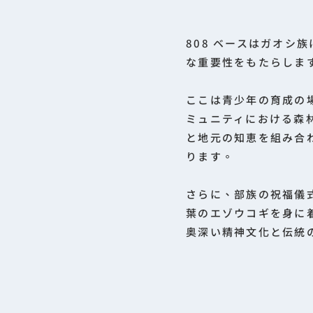
808 ベースはガオ
な重要性をもたらしま
ここは青少年の育成の
ミュニティにおける森
と地元の知恵を組み合
ります。
さらに、部族の祝福儀
葉のエゾウコギを身に
奥深い精神文化と伝統