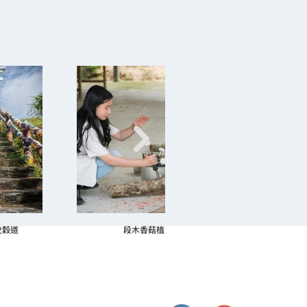
史穀道
段木香菇植菌 !