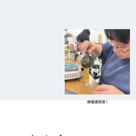
蜂蠟護唇膏 !