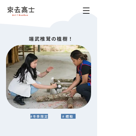
端武椎茸の植樹！
#冬季限定
# 體驗