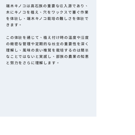
端木キノコは高石族の重要な収入源であり、
木にキノコを植え、穴をワックスで塞ぐ作業
を体験し、端木キノコ栽培の難しさを体験で
きます。
この体験を通じて、植え付け時の温度や湿度
の緻密な管理や定期的な検査の重要性を深く
理解し、風味の良い椎茸を栽培するのは簡単
なことではないと実感し、部族の農業の知恵
と努力をさらに理解します。
點我立即預約！