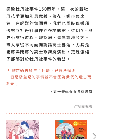
適逢牡丹社事件150週年，
這一次的野牡
丹花季更加別具意義。
賞花、逛市集之
餘，
在輕鬆的氛圍裡，
我們也同時傳遞部
落對於牡丹社事件的在地觀點，
從DIY、歷
史小旅行遊程、靜態展、青年論壇等等。
帶大家從不同面向認識高士部落，
尤其是
開幕與閉幕的高士歌舞劇演出，
更是濃縮
了部落對於牡丹社事件的看法。
「 雖然過去發生了什麼，已無法追溯，
​ 但是發生過的事情並不會因為我們的遺忘而
消失 」
/ 高士青年會會長李恩屏
​🔗相關報導