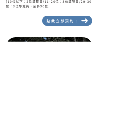
(10位以下：2位導覽員/
11-20位：3位導覽員/
20-30
位：3位導覽員，至多30位
)
點我立即預約！
環湖公園夜間生態踏查
高士社區
1小時
不限
高士部落擁有豐富的夜間生態，特別是多達16種
的蛙類，背後蘊藏著許多動人的故事和古老的歌
謠。在夜間踏查中，遊客不僅能觀察到多樣的爬蟲