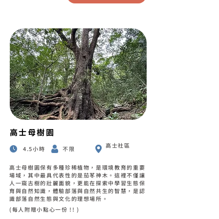
高士母樹園
高士社區
4.5小時
不限
高士母樹園保有多種珍稀植物，是環境教育的重要
場域，其中最具代表性的是茄苳神木。這裡不僅讓
人一窺古樹的壯麗面貌，更能在探索中學習生態保
育與自然知識，體驗部落與自然共生的智慧，是認
識部落自然生態與文化的理想場所。
(每人附贈小點心一份 !! )