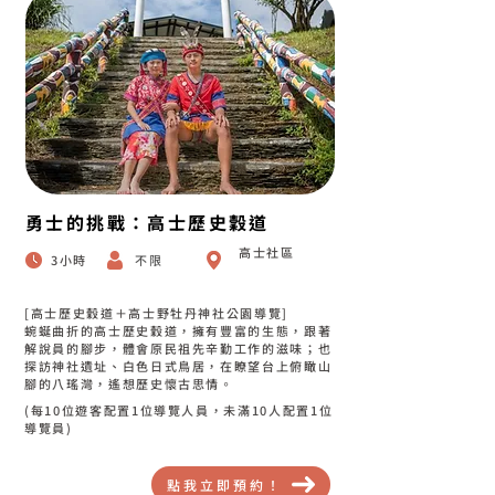
勇士的挑戰：高士歷史穀道
高士社區
3小時
不限
[高士歷史穀道＋高士野牡丹神社公園導覽]
蜿蜒曲折的高士歷史穀道，擁有豐富的生態，跟著
解說員的腳步，體會原民祖先辛勤工作的滋味；也
探訪神社遺址、白色日式鳥居，在瞭望台上俯瞰山
腳的八瑤灣，遙想歷史懷古思情。
(每10位遊客配置1位導覽人員，未滿10人配置1位
導覽員)
點我立即預約！