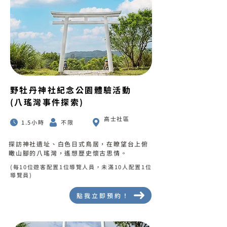
野牡丹神社紀念公園體驗活動
(八瑤灣事件探索)
高士社區
1.5小時
不限
探訪神社遺址、白色日式鳥居，在瞭望台上俯
瞰山腳的八瑤灣，遙想歷史懷古思情。
(每10位遊客配置1位導覽人員，未滿10人配置1位
導覽員)
點我立即預約！