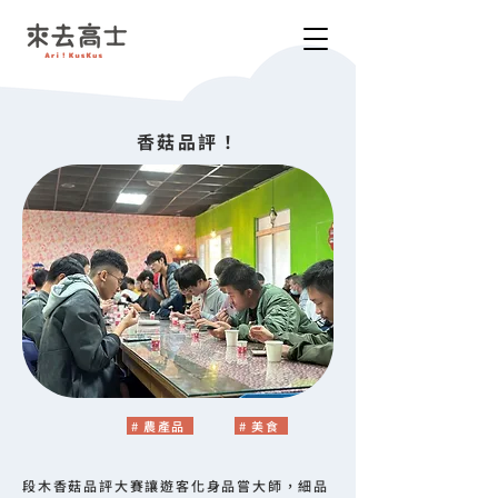
​香菇品評！
# 農產品
# 美食
段木香菇品評大賽讓遊客化身品嘗大師，細品