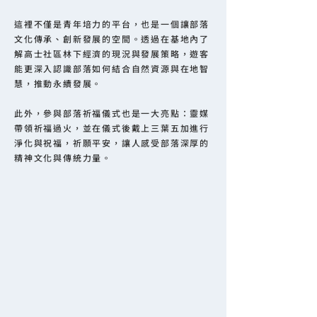
這裡不僅是青年培力的平台，也是一個讓部落
文化傳承、創新發展的空間。透過在基地內了
解高士社區林下經濟的現況與發展策略，遊客
能更深入認識部落如何結合自然資源與在地智
慧，推動永續發展。
此外，參與部落祈福儀式也是一大亮點：靈媒
帶領祈福過火，並在儀式後戴上三葉五加進行
淨化與祝福，祈願平安，讓人感受部落深厚的
精神文化與傳統力量。