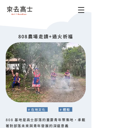
808農場走讀+過火祈福
# 在地文化
# 體驗
808 基地是高士部落的重要青年聚集地，承載
著對部落未來與青年發展的深遠意義