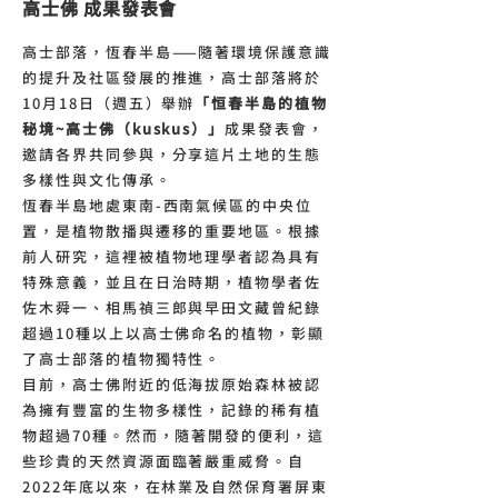
高士佛 成果發表會
高士部落，恆春半島——隨著環境保護意識
的提升及社區發展的推進，高士部落將於
10月18日（週五）舉辦
「恒春半島的植物
秘境~高士佛（kuskus）」
成果發表會，
邀請各界共同參與，分享這片土地的生態
多樣性與文化傳承。
恆春半島地處東南-西南氣候區的中央位
置，是植物散播與遷移的重要地區。根據
前人研究，這裡被植物地理學者認為具有
特殊意義，並且在日治時期，植物學者佐
佐木舜一、相馬禎三郎與早田文藏曾紀錄
超過10種以上以高士佛命名的植物，彰顯
了高士部落的植物獨特性。
目前，高士佛附近的低海拔原始森林被認
為擁有豐富的生物多樣性，記錄的稀有植
物超過70種。然而，隨著開發的便利，這
些珍貴的天然資源面臨著嚴重威脅。自
2022年底以來，在林業及自然保育署屏東